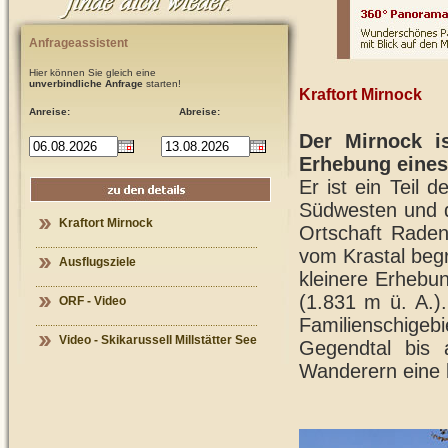
Anfrageassistent
Hier können Sie gleich eine
unverbindliche Anfrage
starten!
Kraftort Mirnock
Anreise:
Abreise:
Der Mirnock i
Erhebung eines
Er ist ein Teil 
Südwesten und d
Kraftort Mirnock
Ortschaft Raden
vom Krastal beg
Ausflugsziele
kleinere Erhebu
(1.831 m ü. A.).
ORF - Video
Familienschige
Video - Skikarussell Millstätter See
Gegendtal bis 
Wanderern eine 