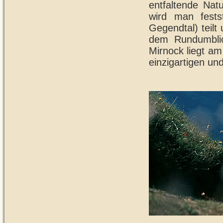
entfaltende Nat
wird man festst
Gegendtal) teil
dem Rundumblick
Mirnock liegt am
einzigartigen u