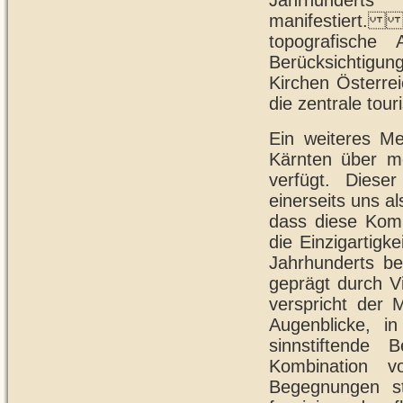
Jahrhunderts
manifestiert. H
topografische
Berücksichtigun
Kirchen Österrei
die zentrale tou
Ein weiteres Mer
Kärnten über m
verfügt. Diese
einerseits uns a
dass diese Komb
die Einzigartig
Jahrhunderts be
geprägt durch Vi
verspricht der 
Augenblicke, i
sinnstiftende
Kombination v
Begegnungen st