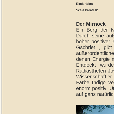
Rinderlake:
Scala Paradisi:
Der Mirnock
Ein Berg der N
Durch seine auß
hoher positiver
Gschriet , gib
außerordentlich
denen Energie 
Entdeckt wurd
Radiästheten Jos
Wissenschaftler 
Farbe Indigo ver
enorm positiv. U
auf ganz natürli