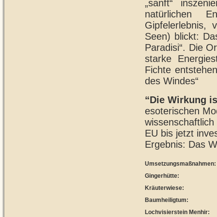
„sanft“ inszeni
natürlichen En
Gipfelerlebnis
Seen) blickt: Da
Paradisi“. Die O
starke Energies
Fichte entstehen
des Windes“
“Die Wirkung i
esoterischen Mo
wissenschaftlic
EU bis jetzt in
Ergebnis: Das Wa
Umsetzungsmaßnahmen:
Gingerhütte:
Kräuterwiese:
Baumheiligtum:
Lochvisierstein Menhir: