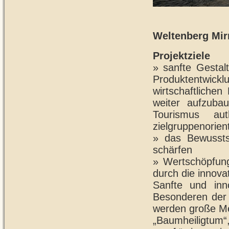
Weltenberg Mir
Projektziele
» sanfte Gestal
Produktentwicklu
wirtschaftliche
weiter aufzuba
Tourismus au
zielgruppenorient
» das Bewusst
schärfen
» Wertschöpfun
durch die innova
Sanfte und inno
Besonderen der 
werden große Men
„Baumheiligtum“