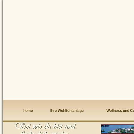
home
Ihre Wohlfühlanlage
Wellness und C