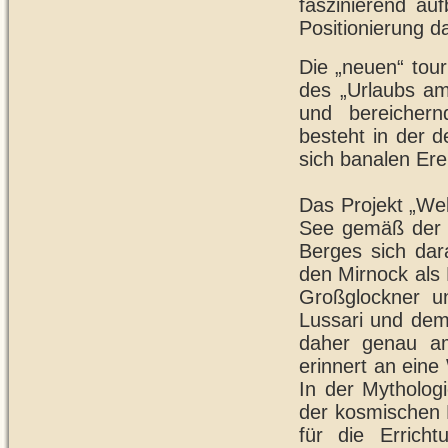
faszinierend auf
Positionierung da
Die „neuen“ tou
des „Urlaubs am
und bereichern
besteht in der d
sich banalen Ere
Das Projekt „We
See gemäß der M
Berges sich dara
den Mirnock als 
Großglockner u
Lussari und dem 
daher genau am 
erinnert an eine
In der Mythologi
der kosmischen E
für die Errich