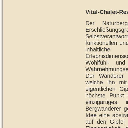
Vital-Chalet-R
Der Naturber
Erschließung
Selbstverantw
funktionellen un
inhaltliche 
Erlebnisdimensio
Wohlfühl- un
Wahrnehmungseb
Der Wanderer w
welche ihn mit
eigentlichen Gi
höchste Punkt - 
einzigartiges,
Bergwanderer ges
Idee eine abstr
auf den Gipfel 